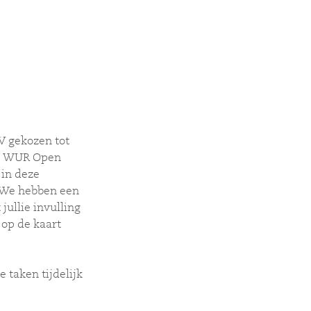
V gekozen tot
ij WUR Open
 in deze
 "We hebben een
ullie invulling
 op de kaart
 taken tijdelijk