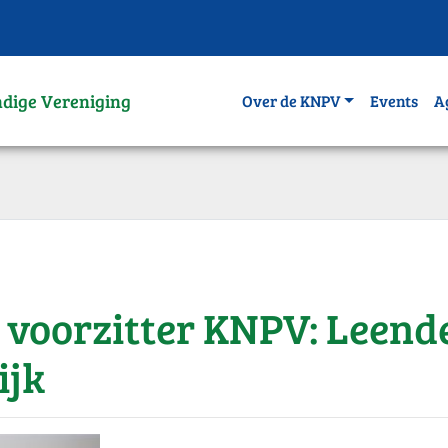
ndige Vereniging
Over de KNPV
Events
A
voorzitter KNPV: Leend
ijk